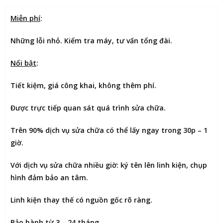
Miễn phí
:
Những lỗi nhỏ. Kiểm tra máy, tư vấn tổng đài.
Nổi bật
:
Tiết kiệm
, giá công khai, không thêm phí.
Được
trực tiếp quan sát
quá trình sửa chữa.
Trên 90% dịch vụ sửa chữa có thể
lấy ngay trong 30p – 1
giờ
.
Với dịch vụ sửa chữa nhiều giờ:
ký tên lên linh kiện
, chụp
hình đảm bảo an tâm.
Linh kiện thay thế có nguồn gốc rõ ràng.
Bảo hành từ 3 – 24 tháng.