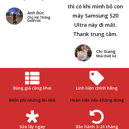
thì có khi mình bỏ con
Anh Đức
máy Samsung S20
Chủ Hệ Thống
DeliFruit
Ultra này đi mất.
Thank trung tâm.
Chị Giang
Nhà thiết kế
Bảng giá công khai
Linh kiện chính hãng
Miễn phí những lối nhỏ
Hoàn tiền nếu không đúng
Sửa lấy ngay
Bảo hành 3-24 tháng