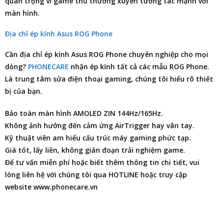
quan trọng vì game thủ thường xuyên tương tác mạnh với
màn hình.
Địa chỉ ép kính Asus ROG Phone
Cần
địa chỉ ép kính Asus ROG Phone
chuyên nghiệp cho mọi
dòng?
PHONECARE
nhận ép kính tất cả các mẫu ROG Phone.
Là trung tâm
sửa điện thoại
gaming, chúng tôi hiểu rõ thiết
bị của bạn.
Bảo toàn màn hình AMOLED ZIN 144Hz/165Hz.
Không ảnh hưởng đến cảm ứng AirTrigger hay vân tay.
Kỹ thuật viên am hiểu cấu trúc máy gaming phức tạp.
Giá tốt, lấy liền, không gián đoạn trải nghiệm game.
Để tư vấn miễn phí hoặc biết thêm thông tin chi tiết, vui
lòng liên hệ với chúng tôi qua HOTLINE hoặc truy cập
website www.phonecare.vn