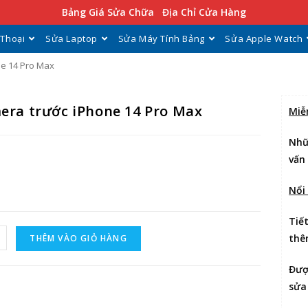
Bảng Giá Sửa Chữa
Địa Chỉ Cửa Hàng
 Thoại
Sửa Laptop
Sửa Máy Tính Bảng
Sửa Apple Watch
ne 14 Pro Max
era trước iPhone 14 Pro Max
Miễ
Nhữ
vấn
Nổi
Tiế
thê
THÊM VÀO GIỎ HÀNG
Đư
sửa