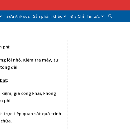
Sửa AirPods
Sản phẩm khác
Địa Chỉ
Tin tức
n phí
:
ng lỗi nhỏ. Kiểm tra máy, tư
 tổng đài.
 bật
:
t kiệm
, giá công khai, không
m phí.
ợc
trực tiếp quan sát
quá trình
 chữa.