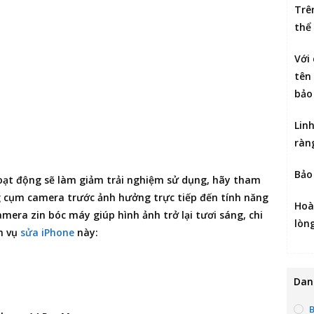
Trê
thể
Với
tên 
bảo
Lin
ràn
Bảo
oạt động sẽ làm giảm trải nghiệm sử dụng, hãy tham
g cụm camera trước ảnh hưởng trực tiếp đến tính năng
Hoà
amera zin bóc máy giúp hình ảnh trở lại tươi sáng, chi
lòn
ch vụ
sửa iPhone
này:
Dan