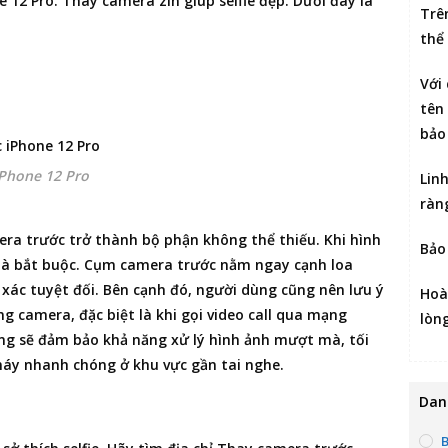
e 12 Pro
. Thay camera zin giúp selfie đẹp. Dưới đây là
Trê
thể
Với
tên 
bảo
iPhone 12 Pro
Lin
ràn
mera trước trở thành bộ phận không thể thiếu. Khi hình
Bảo
 là bắt buộc. Cụm camera trước nằm ngay cạnh loa
h xác tuyệt đối. Bên cạnh đó, người dùng cũng nên lưu ý
Hoà
g camera, đặc biệt là khi gọi video call qua mạng
lòn
hãng sẽ đảm bảo khả năng xử lý hình ảnh mượt mà, tối
máy nhanh chóng ở khu vực gần tai nghe.
Dan