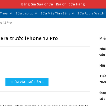
Bảng Giá Sửa Chữa
Địa Chỉ Cửa Hàng
 Thoại
Sửa Laptop
Sửa Máy Tính Bảng
Sửa Apple Watch
e 12 Pro
era trước iPhone 12 Pro
Miễ
Nhữ
vấn
Nổi
Tiế
thê
THÊM VÀO GIỎ HÀNG
Đư
sửa