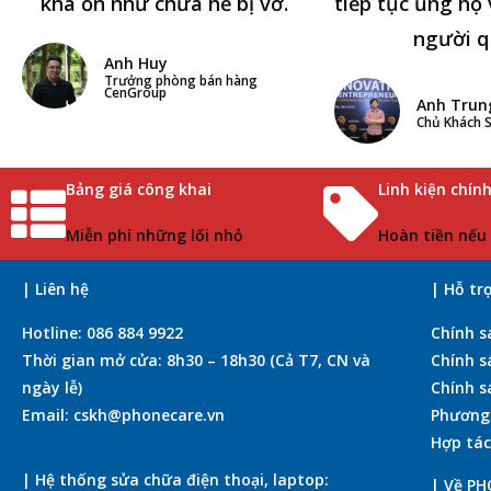
khá ổn như chưa hề bị vỡ.
tiếp tục ủng hộ 
người q
Anh Huy
Trưởng phòng bán hàng
CenGroup
Anh Trun
Chủ Khách S
Bảng giá công khai
Linh kiện chín
Miễn phí những lối nhỏ
Hoàn tiền nếu
| Liên hệ
| Hỗ tr
Hotline: 086 884 9922
Chính s
Thời gian mở cửa: 8h30 – 18h30 (Cả T7, CN và
Chính s
ngày lễ)
Chính s
Email: cskh@phonecare.vn
Phương
Hợp tác
| Hệ thống sửa chữa điện thoại, laptop:
| Về P