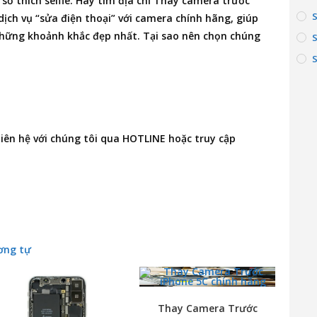
ở thích selfie. Hãy tìm
địa chỉ Thay camera trước
ịch vụ “sửa điện thoại” với camera chính hãng, giúp
ữ những khoảnh khắc đẹp nhất. Tại sao nên chọn chúng
S
 liên hệ với chúng tôi qua HOTLINE hoặc truy cập
ơng tự
Thay Camera Trước