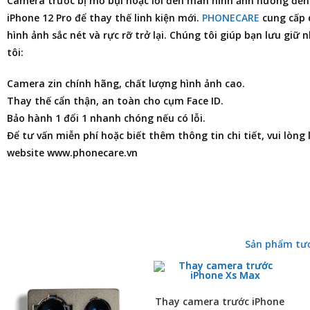
Camera trước bị mờ bụi hoặc lỗi đen màn hình ảnh hưởng đến s
iPhone 12 Pro
để thay thế linh kiện mới.
PHONECARE
cung cấp d
hình ảnh sắc nét và rực rỡ trở lại. Chúng tôi giúp bạn lưu gi
tôi:
Camera zin chính hãng, chất lượng hình ảnh cao.
Thay thế cẩn thận, an toàn cho cụm Face ID.
Bảo hành 1 đổi 1 nhanh chóng nếu có lỗi.
Để tư vấn miễn phí hoặc biết thêm thông tin chi tiết, vui lòng
website www.phonecare.vn
Sản phẩm tư
Thay camera trước iPhone