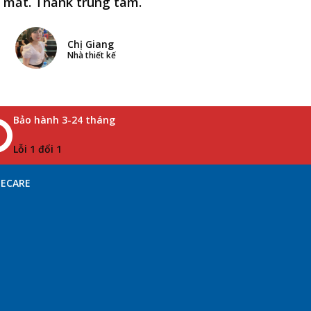
i mất. Thank trung tâm.
Chị Giang
Nhà thiết kế
Bảo hành 3-24 tháng
Lỗi 1 đổi 1
NECARE