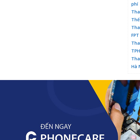
phí
Tha
Thế
Tha
FPT
Tha
TP
Tha
Hà 