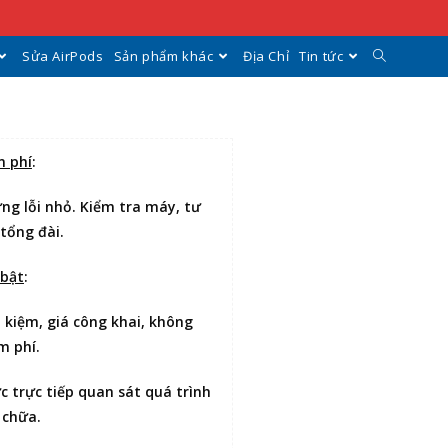
Sửa AirPods
Sản phẩm khác
Địa Chỉ
Tin tức
n phí
:
ng lỗi nhỏ. Kiểm tra máy, tư
 tổng đài.
 bật
:
t kiệm
, giá công khai, không
m phí.
ợc
trực tiếp quan sát
quá trình
 chữa.