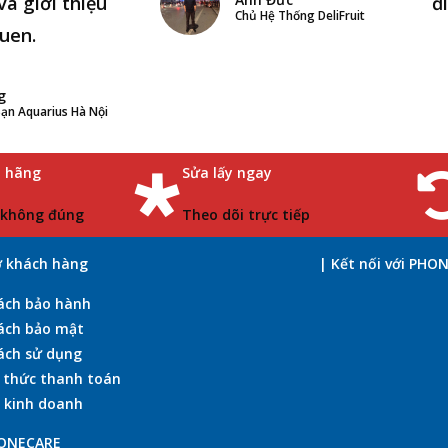
và giới thiệu
đ
Chủ Hệ Thống DeliFruit
uen.
g
ạn Aquarius Hà Nội
h hãng
Sửa lấy ngay
 không đúng
Theo dõi trực tiếp
ợ khách hàng
| Kết nối với PHO
ách bảo hành
ách bảo mật
ách sử dụng
 thức thanh toán
 kinh doanh
HONECARE