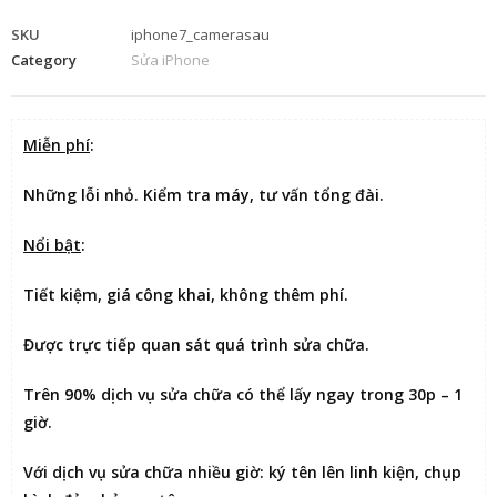
SKU
iphone7_camerasau
Category
Sửa iPhone
Miễn phí
:
Những lỗi nhỏ. Kiểm tra máy, tư vấn tổng đài.
Nổi bật
:
Tiết kiệm
, giá công khai, không thêm phí.
Được
trực tiếp quan sát
quá trình sửa chữa.
Trên 90% dịch vụ sửa chữa có thể
lấy ngay trong 30p – 1
giờ
.
Với dịch vụ sửa chữa nhiều giờ:
ký tên lên linh kiện
, chụp