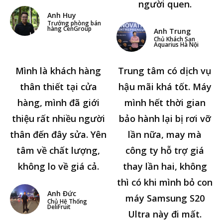
người quen.
Anh Huy
Trưởng phòng bán
hàng CenGroup
Anh Trung
Chủ Khách Sạn
Aquarius Hà Nội
Mình là khách hàng
Trung tâm có dịch vụ
thân thiết tại cửa
hậu mãi khá tốt. Máy
hàng, mình đã giới
mình hết thời gian
thiệu rất nhiều người
bảo hành lại bị rơi vỡ
thân đến đây sửa. Yên
lần nữa, may mà
tâm về chất lượng,
công ty hỗ trợ giá
không lo về giá cả.
thay lần hai, không
thì có khi mình bỏ con
Anh Đức
máy Samsung S20
Chủ Hệ Thống
DeliFruit
Ultra này đi mất.