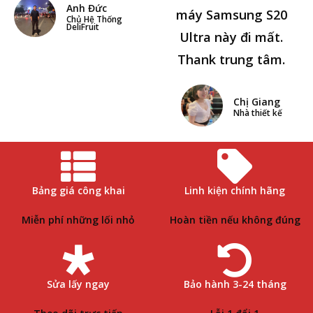
Anh Đức
máy Samsung S20
Chủ Hệ Thống
DeliFruit
Ultra này đi mất.
Thank trung tâm.
Chị Giang
Nhà thiết kế
Bảng giá công khai
Linh kiện chính hãng
Miễn phí những lối nhỏ
Hoàn tiền nếu không đúng
Sửa lấy ngay
Bảo hành 3-24 tháng