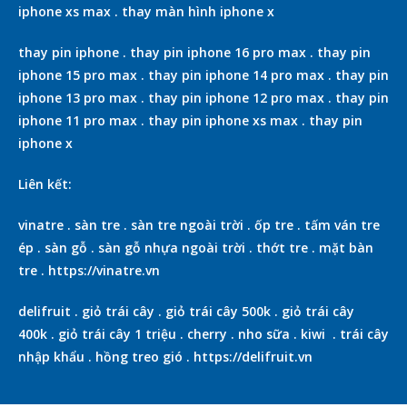
iphone xs max
.
thay màn hình iphone x
thay pin iphone
.
thay pin iphone 16 pro max
.
thay pin
iphone 15 pro max
.
thay pin iphone 14 pro max
.
thay pin
iphone 13 pro max
.
thay pin iphone 12 pro max
.
thay pin
iphone 11 pro max
.
thay pin iphone xs max
.
thay pin
iphone x
Liên kết:
vinatre
.
sàn tre
.
sàn tre ngoài trời
.
ốp tre
.
tấm ván tre
ép
.
sàn gỗ
.
sàn gỗ nhựa ngoài trời
.
thớt tre
.
mặt bàn
tre
.
https://vinatre.vn
delifruit
.
giỏ trái cây
.
giỏ trái cây 500k
.
giỏ trái cây
400k
.
giỏ trái cây 1 triệu
.
cherry
.
nho sữa
.
kiwi
.
trái cây
nhập khẩu
.
hồng treo gió
.
https://delifruit.vn