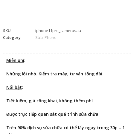
SKU
iphone11pro_camerasau
Category
Sửa iPhone
Miễn phí
:
Những lỗi nhỏ. Kiểm tra máy, tư vấn tổng đài.
Nổi bật
:
Tiết kiệm
, giá công khai, không thêm phí.
Được
trực tiếp quan sát
quá trình sửa chữa.
Trên 90% dịch vụ sửa chữa có thể
lấy ngay trong 30p – 1