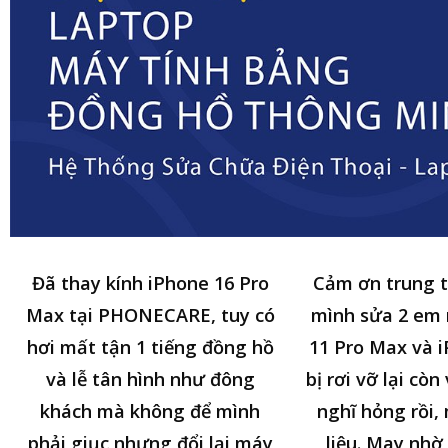
Đã thay kính iPhone 16 Pro
Cảm ơn trung 
Max tại PHONECARE, tuy có
mình sửa 2 em
hơi mất tận 1 tiếng đồng hồ
11 Pro Max và i
và lễ tân hình như đông
bị rơi vỡ lại cò
khách mà không để mình
nghĩ hỏng rồi,
phải giục nhưng đổi lại máy
liệu. May nhờ 