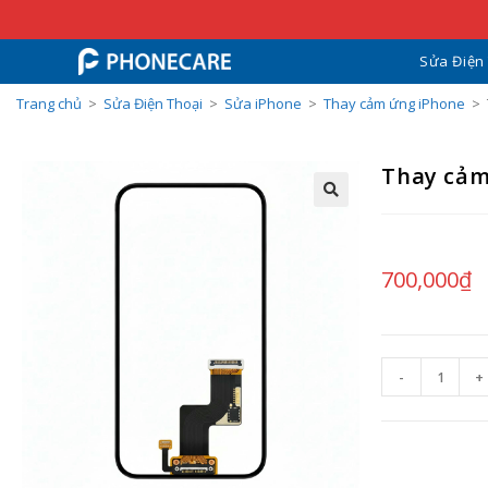
Sửa Điện
Trang chủ
>
Sửa Điện Thoại
>
Sửa iPhone
>
Thay cảm ứng iPhone
>
Thay cảm
700,000
₫
-
+