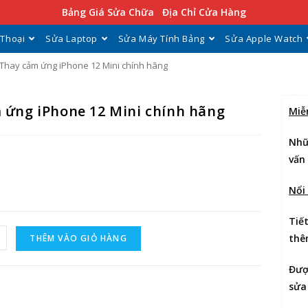
Bảng Giá Sửa Chữa
Địa Chỉ Cửa Hàng
 Thoại
Sửa Laptop
Sửa Máy Tính Bảng
Sửa Apple Watch
Thay cảm ứng iPhone 12 Mini chính hãng
 ứng iPhone 12 Mini chính hãng
Miễ
Nhữ
vấn
Nổi
Tiế
thê
THÊM VÀO GIỎ HÀNG
Đư
sửa