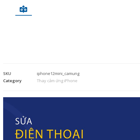
SKU
iphone12mini_camung
Category
Thay cảm ứng iPhone