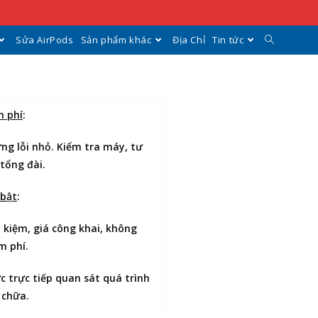
Sửa AirPods
Sản phẩm khác
Địa Chỉ
Tin tức
n phí
:
ng lỗi nhỏ. Kiểm tra máy, tư
 tổng đài.
 bật
:
t kiệm
, giá công khai, không
m phí.
ợc
trực tiếp quan sát
quá trình
 chữa.