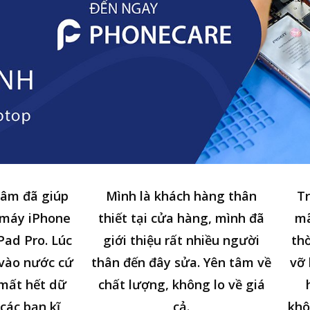
tâm đã giúp
Mình là khách hàng thân
Tr
 máy iPhone
thiết tại cửa hàng, mình đã
mã
Pad Pro. Lúc
giới thiệu rất nhiều người
thờ
n vào nước cứ
thân đến đây sửa. Yên tâm về
vỡ 
 mất hết dữ
chất lượng, không lo về giá
các bạn kĩ
cả.
khô