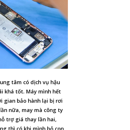
ung tâm có dịch vụ hậu
i khá tốt. Máy mình hết
i gian bảo hành lại bị rơi
lần nữa, may mà công ty
hỗ trợ giá thay lần hai,
ng thì có khi mình bỏ con