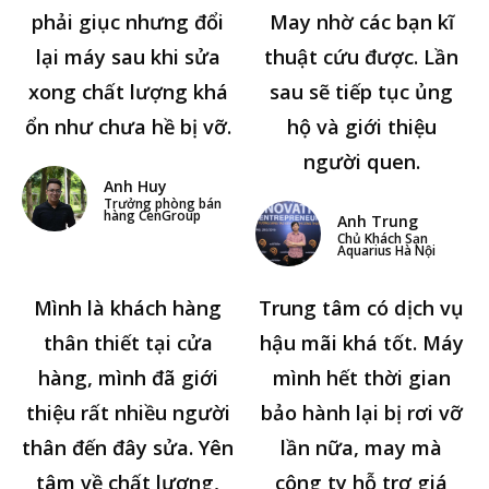
phải giục nhưng đổi
May nhờ các bạn kĩ
lại máy sau khi sửa
thuật cứu được. Lần
xong chất lượng khá
sau sẽ tiếp tục ủng
ổn như chưa hề bị vỡ.
hộ và giới thiệu
người quen.
Anh Huy
Trưởng phòng bán
hàng CenGroup
Anh Trung
Chủ Khách Sạn
Aquarius Hà Nội
Mình là khách hàng
Trung tâm có dịch vụ
thân thiết tại cửa
hậu mãi khá tốt. Máy
hàng, mình đã giới
mình hết thời gian
thiệu rất nhiều người
bảo hành lại bị rơi vỡ
thân đến đây sửa. Yên
lần nữa, may mà
tâm về chất lượng,
công ty hỗ trợ giá