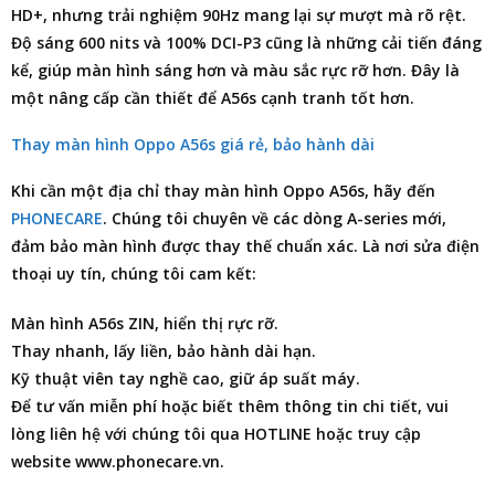
HD+, nhưng trải nghiệm 90Hz mang lại sự mượt mà rõ rệt.
Độ sáng 600 nits và 100% DCI-P3 cũng là những cải tiến đáng
kể, giúp màn hình sáng hơn và màu sắc rực rỡ hơn. Đây là
một nâng cấp cần thiết để A56s cạnh tranh tốt hơn.
Thay màn hình Oppo A56s giá rẻ, bảo hành dài
Khi cần một
địa chỉ thay màn hình Oppo A56s
, hãy đến
PHONECARE
. Chúng tôi chuyên về các dòng A-series mới,
đảm bảo màn hình được thay thế chuẩn xác. Là nơi
sửa điện
thoại
uy tín, chúng tôi cam kết:
Màn hình A56s ZIN, hiển thị rực rỡ.
Thay nhanh, lấy liền, bảo hành dài hạn.
Kỹ thuật viên tay nghề cao, giữ áp suất máy.
Để tư vấn miễn phí hoặc biết thêm thông tin chi tiết, vui
lòng liên hệ với chúng tôi qua HOTLINE hoặc truy cập
website www.phonecare.vn.