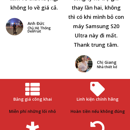
không lo về giá cả.
thay lần hai, không
thì có khi mình bỏ con
Anh Đức
máy Samsung S20
Chủ Hệ Thống
DeliFruit
Ultra này đi mất.
Thank trung tâm.
Chị Giang
Nhà thiết kế
Bảng giá công khai
Linh kiện chính hãng
Miễn phí những lối nhỏ
Hoàn tiền nếu không đúng