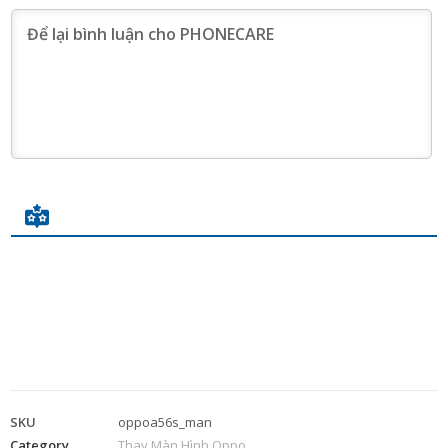
SKU
oppoa56s_man
Category
Thay Màn Hình Oppo